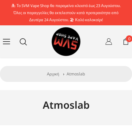
Απευθείας μετάβαση στο περιεχόμενο
🏝️ Το SVM Vape Shop θα παραμείνει κλειστό έως 23 Αυγούστου.
Όλες οι παραγγελίες θα εκτελεστούν κατά προτεραιότητα από
Δευτέρα 24 Αυγούστου. 🏖️ Καλό καλοκαίρι!
0
0
σ
Αρχική
›
Atmoslab
Atmoslab