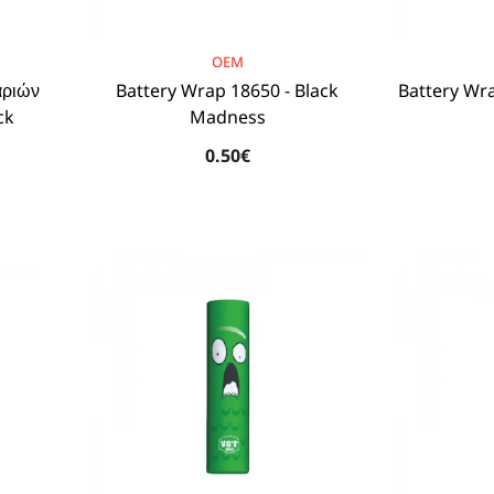
BRAND:
BRAND:
OEM
αριών
Battery Wrap 18650 - Black
Battery Wra
ck
Madness
0.50€