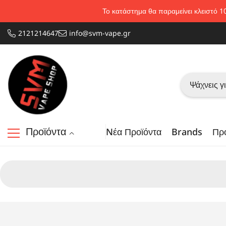
Απευθείας μετάβαση στο περιεχόμενο
Το κατάστημα θα παραμείνει κλειστό 1
2121214647
info@svm-vape.gr
Προϊόντα
Nέα Προϊόντα
Brands
Πρ