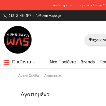
Απευθείας μετάβαση στο περιεχόμενο
Το κατάστημα θα παραμείνει κλειστό 1
2121214647
info@svm-vape.gr
Προϊόντα
Nέα Προϊόντα
Brands
Πρ
Αρχική Σελίδα
Αγαπημένα
Αγαπημένα