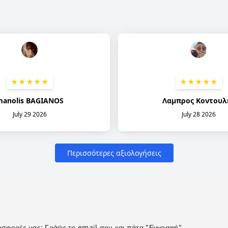
προσφορές μας; Γράψε το email σου και πάτα "Εγγραφή".