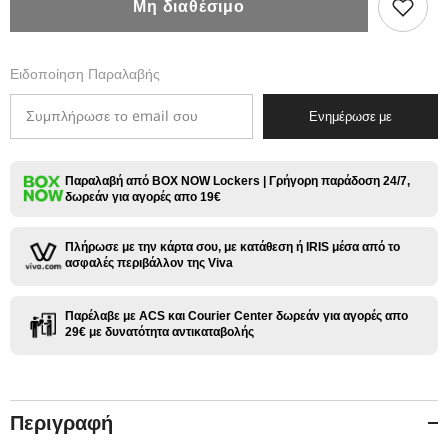
Μη διαθέσιμο
Band
Band
24-
24-
28mm
28mm
Tribal
Tribal
Ειδοποίηση Παραλαβής
Lords
Lords
Ενημέρωσε με
Παραλαβή από BOX NOW Lockers | Γρήγορη παράδοση 24/7,
δωρεάν για αγορές απο 19€
Πλήρωσε με την κάρτα σου, με κατάθεση ή IRIS μέσα από το
ασφαλές περιβάλλον της Viva
Παρέλαβε με ACS και Courier Center δωρεάν για αγορές απο
29€ με δυνατότητα αντικαταβολής
Περιγραφή