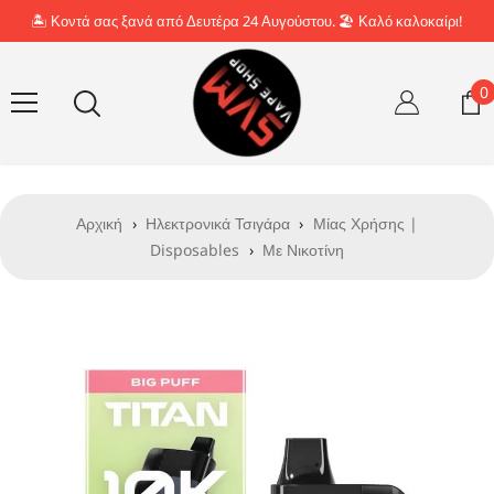
Απευθείας μετάβαση στο περιεχόμενο
🏝️ Κοντά σας ξανά από Δευτέρα 24 Αυγούστου. 🏖️ Καλό καλοκαίρι!
0
0
σ
Αρχική
›
Ηλεκτρονικά Τσιγάρα
›
Μίας Χρήσης |
Disposables
›
Με Νικοτίνη