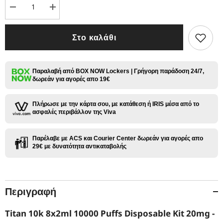
Μείωση
Αύξηση
ποσότητας
ποσότητας
για
για
Titan
Titan
Στο καλάθι
10k
10k
8x2ml
8x2ml
10000
10000
Puffs
Puffs
Disposable
Disposable
Παραλαβή από BOX NOW Lockers | Γρήγορη παράδοση 24/7,
Kit
Kit
δωρεάν για αγορές απο 19€
20mg
20mg
-
-
Strawberry
Strawberry
Πλήρωσε με την κάρτα σου, με κατάθεση ή IRIS μέσα από το
Kiwi
Kiwi
ασφαλές περιβάλλον της Viva
Watermelon
Watermelon
Παρέλαβε με ACS και Courier Center δωρεάν για αγορές απο
29€ με δυνατότητα αντικαταβολής
Περιγραφή
Titan 10k 8x2ml 10000 Puffs Disposable Kit 20mg -