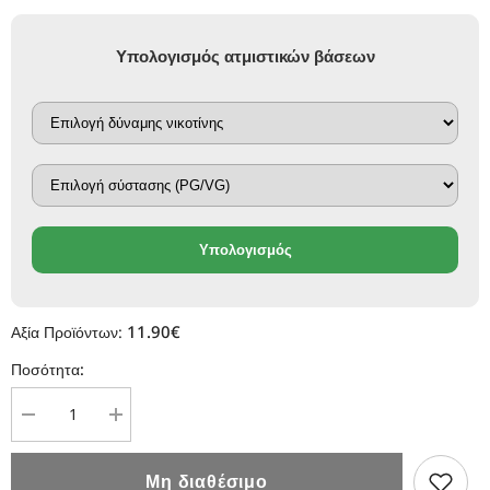
Υπολογισμός ατμιστικών βάσεων
Υπολογισμός
11.90€
Αξία Προϊόντων:
Ποσότητα:
Μείωση
Αύξηση
ποσότητας
ποσότητας
για
για
Steam
Steam
Μη διαθέσιμο
Train
Train