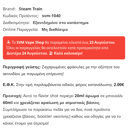
Brand:
Steam Train
Κωδικός Προϊόντος:
svm-1040
Διαθεσιμότητα:
Εξαντλημένο στο κατάστημα
Online Παραγγελία:
Μη διαθέσιμο
🏝️ Το
SVM Vape Shop
θα παραμείνει κλειστό έως
23 Αυγούστου
.
Όλες οι παραγγελίες θα εκτελεστούν κατά προτεραιότητα από
Δευτέρα 24 Αυγούστου
. 🏖️
Καλό καλοκαίρι!
Περιγραφή γεύσης:
Ζαχαρωμένες φράουλες με την οξύτητα του
ακτινιδίου με παγωμένη επίγευση!
Ε.Φ.Κ.
Στην τιμή περιλαμβάνεται ειδικός φόρος κατανάλωσης
2.00€
Προσοχή:
Αυτό το flavor shot περιέχει
20ml άρωμα
σε μπουκάλι
60ml
και
χρειάζεται αραίωση με ατμιστικές βάσεις
.
Συμπλήρωσε τα παρακάτω πεδία για να δεις ποιά προϊόντα
χρειάζεσαι (βάσεις, booster νικοτίνης) καθώς και οδηγίες για να το
κάνεις έτοιμο για άτμισμα!