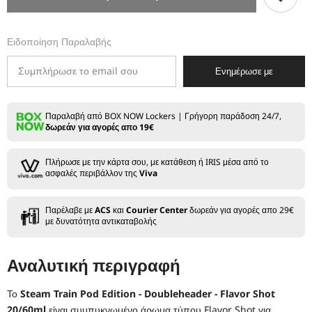
Pod
Pod
Edition
Edition
-
-
Ειδοποίηση Παραλαβής
Doubleheader
Doubleheader
-
-
Flavor
Flavor
Ενημέρωσε με
Shot
Shot
20/60ml
20/60ml
Παραλαβή από BOX NOW Lockers | Γρήγορη παράδοση 24/7,
δωρεάν για αγορές απο 19€
Πλήρωσε με την κάρτα σου, με κατάθεση ή IRIS μέσα από το
ασφαλές περιβάλλον της
Viva
Παρέλαβε με
ACS
και
Courier Center
δωρεάν για αγορές απο 29€
με δυνατότητα αντικαταβολής
Αναλυτική περιγραφή
Το
Steam Train Pod Edition - Doubleheader - Flavor Shot
20/60ml
είναι συμπυκνωμένο άρωμα τύπου Flavor Shot για