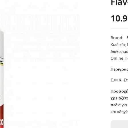
Flav
10.
Brand:
Κωδικός 
Διαθεσιμό
Online Π
Περιγρα
Ε.Φ.Κ.
Στ
Προσοχή
χρειάζετ
πεδία για
και οδηγίε