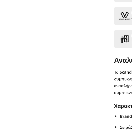
Caraibi
-
Flavor
Shot
20/60ml
Αναλ
Το
Scanda
συμπυκνω
αναπλήρω
συμπυκνωμ
Χαρακτ
Brand
Σειρά: