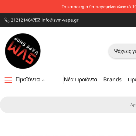
Απευθείας μετάβαση στο περιεχόμενο
Το κατάστημα θα παραμείνει κλειστό 1
2121214647
info@svm-vape.gr
Προϊόντα
Nέα Προϊόντα
Brands
Πρ
Αρ