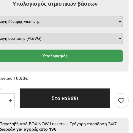
Υπολογισμός ατμιστικών βάσεων
Υπολογισμός
10.90€
ϊόντων:
:
Στο καλάθι
Αύξηση
τας
ποσότητας
για
Scandal
Fruit
Παραλαβή από BOX NOW Lockers | Γρήγορη παράδοση 24/7,
Series
δωρεάν για αγορές απο 19€
-