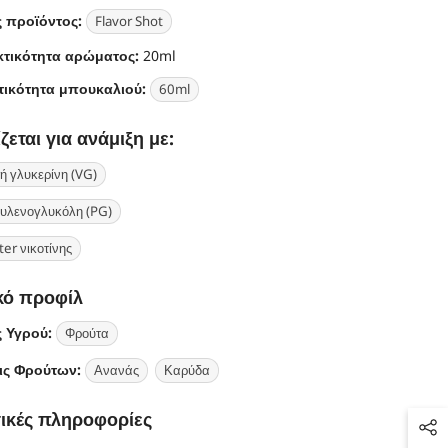
 προϊόντος:
Flavor Shot
κτικότητα αρώματος:
20ml
ικότητα μπουκαλιού:
60ml
εται για ανάμιξη με:
ή γλυκερίνη (VG)
υλενογλυκόλη (PG)
er νικοτίνης
κό προφίλ
 Υγρού:
Φρούτα
ις Φρούτων:
Ανανάς
Καρύδα
ικές πληροφορίες