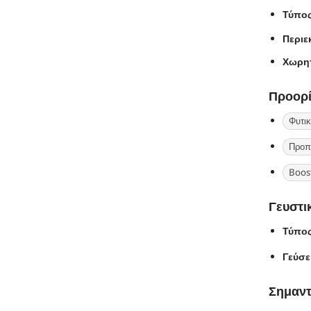
Τύπος
Περιε
Χωρητ
Προορίζ
Φυτικ
Προπ
Boost
Γευστι
Τύπος
Γεύσε
Σημαντ