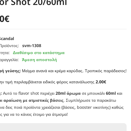
or Shot 20/60ml
90€
Scandal
Προϊόντος:
svm-1308
τητα:
Διαθέσιμο στο κατάστημα
αραγγελία:
Άμεση αποστολή
φή γεύσης:
Μείγμα ανανά και κρέμα καρύδας. Τροπικός παράδεισος!
ην τιμή περιλαμβάνεται ειδικός φόρος κατανάλωσης
2.00€
:
Αυτό το flavor shot περιέχει
20ml άρωμα
σε μπουκάλι
60ml
και
αι αραίωση με ατμιστικές βάσεις
. Συμπλήρωσε τα παρακάτω
 να δεις ποιά προϊόντα χρειάζεσαι (βάσεις, booster νικοτίνης) καθώς
ς για να το κάνεις έτοιμο για άτμισμα!