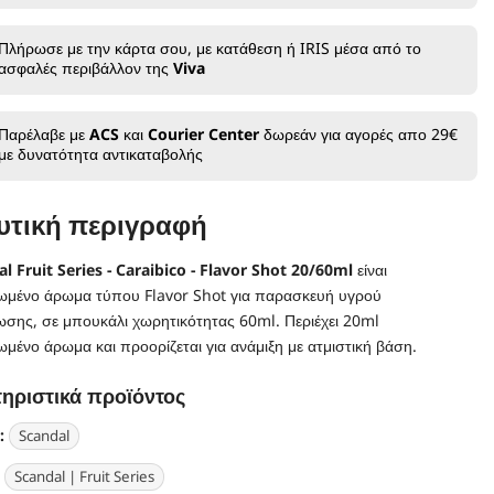
co
Caraibico
-
Flavor
Πλήρωσε με την κάρτα σου, με κατάθεση ή IRIS μέσα από το
Shot
ασφαλές περιβάλλον της
Viva
20/60ml
Παρέλαβε με
ACS
και
Courier Center
δωρεάν για αγορές απο 29€
με δυνατότητα αντικαταβολής
υτική περιγραφή
l Fruit Series - Caraibico - Flavor Shot 20/60ml
είναι
μένο άρωμα τύπου Flavor Shot για παρασκευή υγρού
σης, σε μπουκάλι χωρητικότητας 60ml. Περιέχει 20ml
ένο άρωμα και προορίζεται για ανάμιξη με ατμιστική βάση.
ηριστικά προϊόντος
:
Scandal
Scandal | Fruit Series