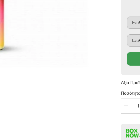
Αξία Προ
Ποσότητα
Μείωση
ποσότη
για
Scandal
Fruit
Series
-