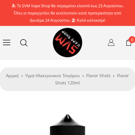
Απευθείας μετάβαση στο περιεχόμενο
🏝️ Το SVM Vape Shop θα παραμείνει κλειστό έως 23 Αυγούστου.
Όλες οι παραγγελίες θα εκτελεστούν κατά προτεραιότητα από
Δευτέρα 24 Αυγούστου. 🏖️ Καλό καλοκαίρι!
0
0
σ
Αρχική
›
Υγρά Ηλεκτρονικού Τσιγάρου
›
Flavor Shots
›
Flavor
Shots 120ml