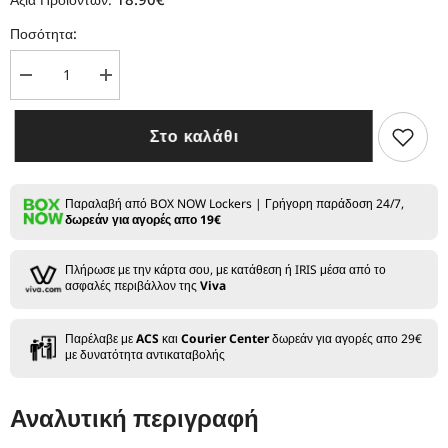
Ποσότητα:
Μείωση
Αύξηση
ποσότητας
ποσότητας
για
για
Sadboy
Sadboy
Στο καλάθι
Cookie
Cookie
Line
Line
-
-
Unicorn
Unicorn
Tears
Tears
Παραλαβή από BOX NOW Lockers | Γρήγορη παράδοση 24/7,
-
-
δωρεάν για αγορές απο 19€
Flavor
Flavor
Shot
Shot
30/120ml
30/120ml
Πλήρωσε με την κάρτα σου, με κατάθεση ή IRIS μέσα από το
ασφαλές περιβάλλον της
Viva
Παρέλαβε με
ACS
και
Courier Center
δωρεάν για αγορές απο 29€
με δυνατότητα αντικαταβολής
Αναλυτική περιγραφή