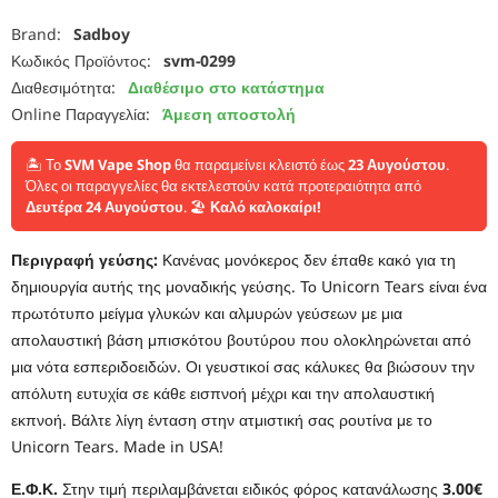
Brand:
Sadboy
Κωδικός Προϊόντος:
svm-0299
Διαθεσιμότητα:
Διαθέσιμο στο κατάστημα
Online Παραγγελία:
Άμεση αποστολή
🏝️ Το
SVM Vape Shop
θα παραμείνει κλειστό έως
23 Αυγούστου
.
Όλες οι παραγγελίες θα εκτελεστούν κατά προτεραιότητα από
Δευτέρα 24 Αυγούστου
. 🏖️
Καλό καλοκαίρι!
Περιγραφή γεύσης:
Κανένας μονόκερος δεν έπαθε κακό για τη
δημιουργία αυτής της μοναδικής γεύσης. Το Unicorn Tears είναι ένα
πρωτότυπο μείγμα γλυκών και αλμυρών γεύσεων με μια
απολαυστική βάση μπισκότου βουτύρου που ολοκληρώνεται από
μια νότα εσπεριδοειδών. Οι γευστικοί σας κάλυκες θα βιώσουν την
απόλυτη ευτυχία σε κάθε εισπνοή μέχρι και την απολαυστική
εκπνοή. Βάλτε λίγη ένταση στην ατμιστική σας ρουτίνα με το
Unicorn Tears. Made in USA!
Ε.Φ.Κ.
Στην τιμή περιλαμβάνεται ειδικός φόρος κατανάλωσης
3.00€