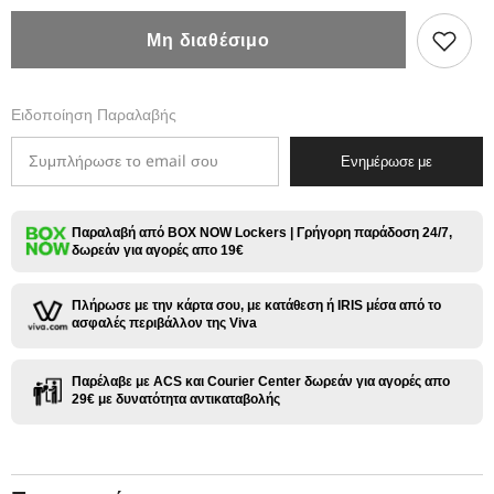
για
για
Kiwi
Kiwi
Μη διαθέσιμο
Spark
Spark
Ανταλλακτικό
Ανταλλακτικό
Pod
Pod
2ml
2ml
Ειδοποίηση Παραλαβής
1.2ohm
1.2ohm
-
-
3
3
Ενημέρωσε με
Τεμάχια
Τεμάχια
Παραλαβή από BOX NOW Lockers | Γρήγορη παράδοση 24/7,
δωρεάν για αγορές απο 19€
Πλήρωσε με την κάρτα σου, με κατάθεση ή IRIS μέσα από το
ασφαλές περιβάλλον της Viva
Παρέλαβε με ACS και Courier Center δωρεάν για αγορές απο
29€ με δυνατότητα αντικαταβολής