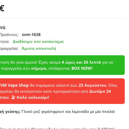
€
IVG
Προϊόντος:
svm-1638
τητα:
Διαθέσιμο στο κατάστημα
αραγγελία:
Άμεση αποστολή
τολή θα γίνει άμεσα! Έχεις ακόμα
4 ώρες και 26 λεπτά
για να
η παραγγελία σου
σήμερα
, επιλέγοντας
BOX NOW!
SVM Vape Shop
θα παραμείνει κλειστό έως
23 Αυγούστου
. Όλες
αγγελίες θα εκτελεστούν κατά προτεραιότητα από
Δευτέρα 24
στου
. 🏖️
Καλό καλοκαίρι!
φή γεύσης:
Γλυκό ροζ γκρέιπφρουτ και λεμονάδα με μία πινελιά