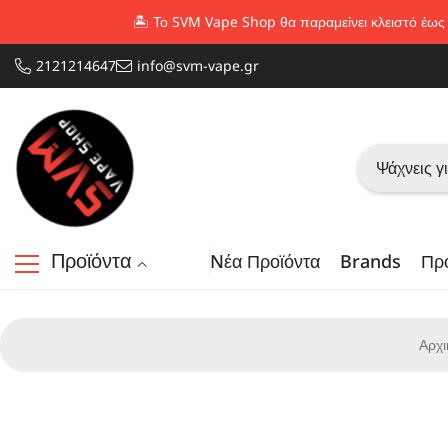
Απευθείας μετάβαση στο περιεχόμενο
🏝️ Το SVM Vape Shop θα παραμείνει κλειστό έως
2121214647
info@svm-vape.gr
Προϊόντα
Nέα Προϊόντα
Brands
Πρ
Αρχι