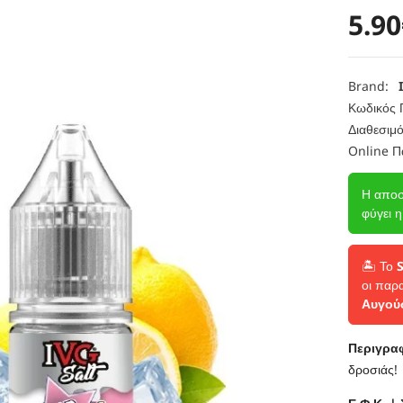
5.90
Brand:
Κωδικός 
Διαθεσιμό
Online Π
Η αποσ
φύγει 
🏝️ Το
οι παρ
Αυγού
Περιγρα
δροσιάς!