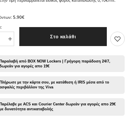
Στην τιμή περιλαμβάνεται ειδικός φόρος κατανάλωσης 0,10€/ml.
5.90€
ϊόντων:
:
Στο καλάθι
Αύξηση
τας
ποσότητας
για
IVG
Salt
Παραλαβή από BOX NOW Lockers | Γρήγορη παράδοση 24/7,
-
δωρεάν για αγορές απο 19€
Pink
Fizz
10ml
-
Πλήρωσε με την κάρτα σου, με κατάθεση ή IRIS μέσα από το
20mg
ασφαλές περιβάλλον της Viva
Παρέλαβε με ACS και Courier Center δωρεάν για αγορές απο 29€
με δυνατότητα αντικαταβολής