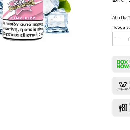
Ε.Φ.Κ. |
Αξία Προ
Ποσότητα
Μείωση
ποσότη
για
IVG
Salt
-
Pink
Fizz
10ml
-
20mg