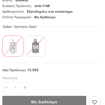
Brand:
Innokin
Κωδικός Προϊόντος:
svm-1148
Διαθεσιμότητα:
Εξαντλημένο στο κατάστημα
Online Παραγγελία:
Μη διαθέσιμο
Color:
Stainless Steel
15.90€
Αξία Προϊόντων:
Ποσότητα:
Μείωση
Αύξηση
ποσότητας
ποσότητας
για
για
Innokin
Innokin
Μη διαθέσιμο
Zlide
Zlide