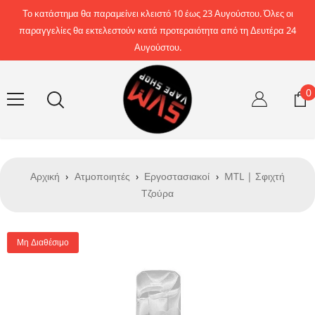
Απευθείας μετάβαση στο περιεχόμενο
Το κατάστημα θα παραμείνει κλειστό 10 έως 23 Αυγούστου. Όλες οι
παραγγελίες θα εκτελεστούν κατά προτεραιότητα από τη Δευτέρα 24
Αυγούστου.
0
0
σ
Αρχική
›
Ατμοποιητές
›
Εργοστασιακοί
›
MTL | Σφιχτή
Τζούρα
Μη Διαθέσιμο