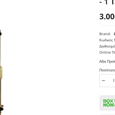
- 1 
3.00
Brand:
Κωδικός 
Διαθεσιμό
Online Π
Αξία Προ
Ποσότητα
Μείωση
ποσότη
για
DotMod
DotAIO
0.7ohm
(14-
20W)
-