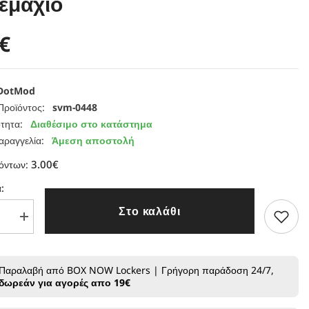
Τεμάχιο
€
DotMod
Προϊόντος:
svm-0448
τητα:
Διαθέσιμο στο κατάστημα
αραγγελία:
Άμεση αποστολή
3.00€
ϊόντων:
:
Στο καλάθι
Αύξηση
τας
ποσότητας
για
DotMod
DotAIO
Παραλαβή από BOX NOW Lockers | Γρήγορη παράδοση 24/7,
0.7ohm
δωρεάν για αγορές απο 19€
(14-
20W)
-