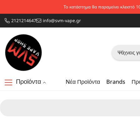
Απευθείας μετάβαση στο περιεχόμενο
Το κατάστημα θα παραμείνει κλειστό 1
2121214647
info@svm-vape.gr
Προϊόντα
Nέα Προϊόντα
Brands
Πρ